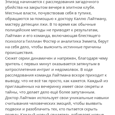
Эпизод начинается с расследования загадочного
убийства на закрытом вечере в элитном клубе.
Местные власти, почувствовав себя в тупике,
обращаются за помощью к доктору Каллю Лайтману,
мастеру детекции лжи. В то время как обычные
полицейские методы не приводят к результатам,
Лайтман и его команда, включающая блестящего
психолога Гиллиан Фостер и аналитика Эммета, берут
на себя дело, чтобы выяснить истинные причины
происшествия.
Сюжет серии динамичен и напряжен, благодаря чему
зритель с первых минут оказывается затянутым в
хитросплетения интриг и недомолвок. В ходе
расследования команда Лайтмана вскоре приходит к
выводу, что не всё так просто, как кажется. Каждый из
приглашённых на вечеринку имеет свои секреты и
тайны, что делает дело ещё более запутанным.
Доктор Лайтман использует свои уникальные навыки
считывания человеческих эмоций, чтобы выявить
подвохи и разоблачить тех, кто пытается скрыть
правду. Каждый новый свидетель добавляет новые